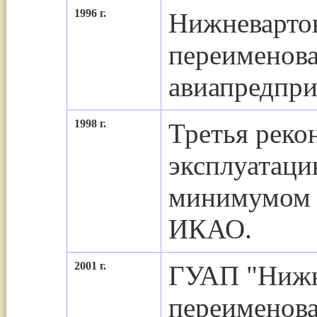
1996 г.
Нижневарто
переименов
авиапредпри
1998 г.
Третья реко
эксплуатаци
минимумом п
ИКАО.
2001 г.
ГУАП "Нижн
переименов