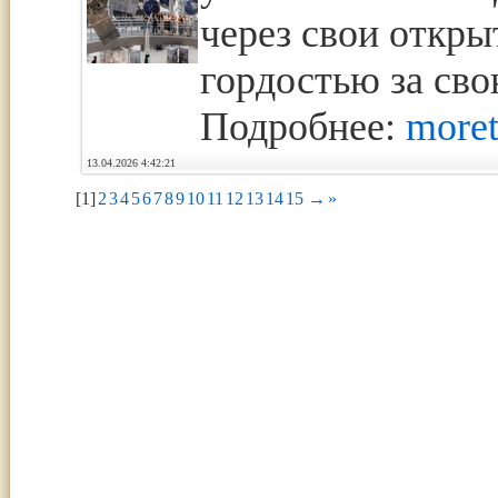
через свои откр
гордостью за сво
Подробнее:
moret
13.04.2026 4:42:21
[1]
2
3
4
5
6
7
8
9
10
11
12
13
14
15
→
»