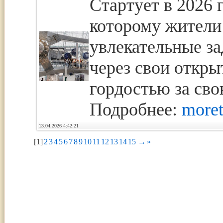
Стартует в 2026 г
которому жители
увлекательные за
через свои откр
гордостью за сво
Подробнее:
moret
13.04.2026 4:42:21
[1]
2
3
4
5
6
7
8
9
10
11
12
13
14
15
→
»